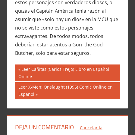
estos personajes son verdaderos dioses, o
quizás el Capitán América tenía razón al
asumir que «solo hay un dios» en la MCU que
no se viste como estos personajes
extravagantes. De todos modos, todos
deberían estar atentos a Gorr the God-
Butcher, solo para estar seguros.
Navegación
Entrada
Leer Cañitas (Carlos Trejo) Libro en Español
anterior:
Online
de
Siguiente
Leer X-Men: Onslaught (1996) Comic Online en
entradas
entrada:
Español
DEJA UN COMENTARIO
Cancelar la