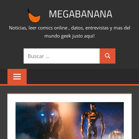
Saltar
MEGABANANA
al
contenido
Noticias, leer comics online , datos, entrevistas y mas del
mundo geek justo aqui!
Buscar:
Buscar