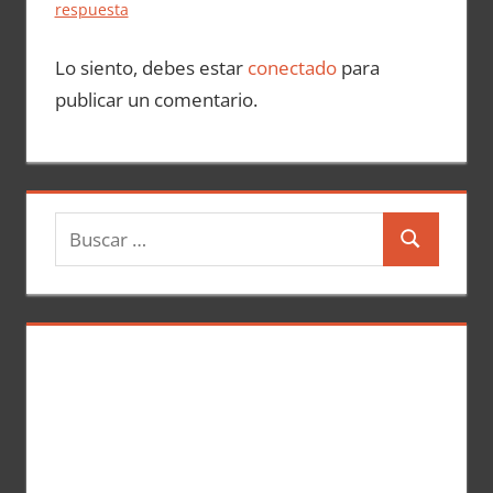
respuesta
Lo siento, debes estar
conectado
para
publicar un comentario.
B
B
u
u
s
s
c
c
a
a
r
r
: