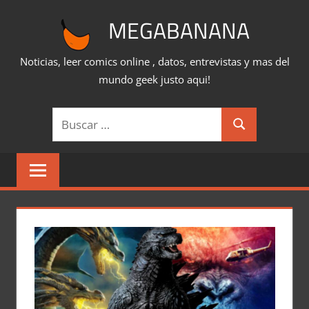
Saltar
MEGABANANA
al
contenido
Noticias, leer comics online , datos, entrevistas y mas del
mundo geek justo aqui!
Buscar:
Buscar