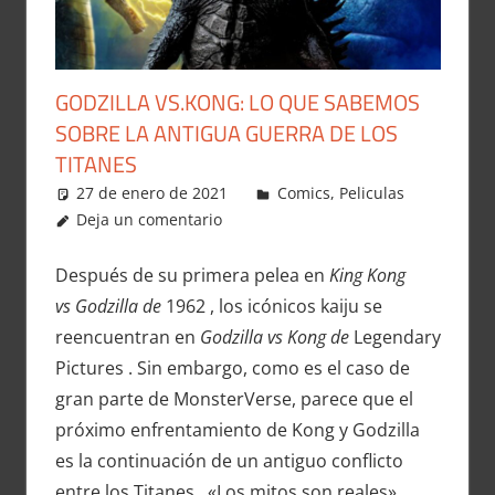
GODZILLA VS.KONG: LO QUE SABEMOS
SOBRE LA ANTIGUA GUERRA DE LOS
TITANES
27 de enero de 2021
Carlitox Banana
Comics
,
Peliculas
Deja un comentario
Después de su primera pelea en
King Kong
vs Godzilla de
1962 , los icónicos kaiju se
reencuentran en
Godzilla vs Kong de
Legendary
Pictures . Sin embargo, como es el caso de
gran parte de MonsterVerse, parece que el
próximo enfrentamiento de Kong y Godzilla
es la continuación de un antiguo conflicto
entre los Titanes . «Los mitos son reales»,