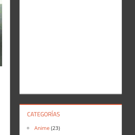
r
:
CATEGORÍAS
Anime
(23)