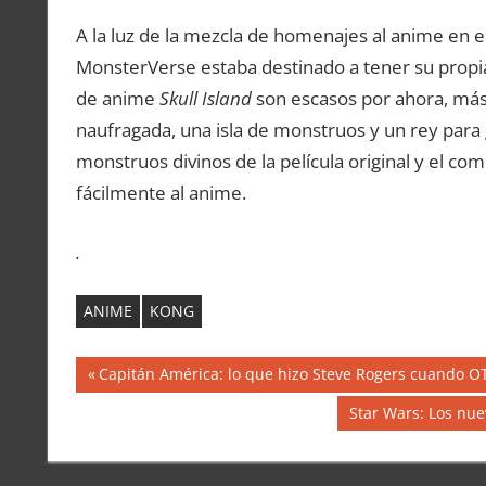
A la luz de la mezcla de homenajes al anime en e
MonsterVerse estaba destinado a tener su propia 
de anime
Skull Island
son escasos por ahora, más 
naufragada, una isla de monstruos y un rey par
monstruos divinos de la película original y el c
fácilmente al anime.
.
ANIME
KONG
Navegación
Entrada
Capitán América: lo que hizo Steve Rogers cuando O
anterior:
de
Siguiente
Star Wars: Los nu
entrada:
entradas