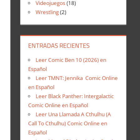
Videojuegos
(18)
Wrestling
(2)
ENTRADAS RECIENTES
Leer Comic Ben 10 (2026) en
Español
Leer TMNT: Jennika Comic Online
en Español
Leer Black Panther: Intergalactic
Comic Online en Español
Leer Una Llamada A Cthulhu (A
Call To Cthulhu) Comic Online en
Español