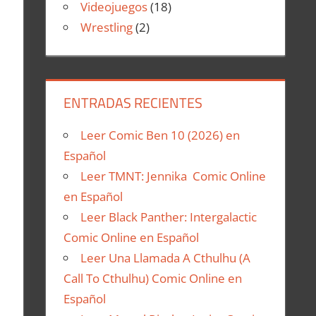
Videojuegos
(18)
Wrestling
(2)
ENTRADAS RECIENTES
Leer Comic Ben 10 (2026) en
Español
Leer TMNT: Jennika Comic Online
en Español
Leer Black Panther: Intergalactic
Comic Online en Español
Leer Una Llamada A Cthulhu (A
Call To Cthulhu) Comic Online en
Español