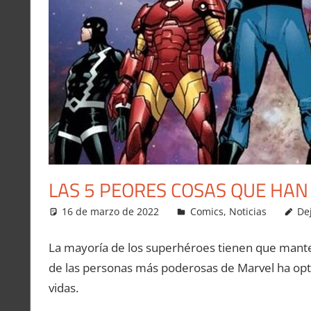
LAS 5 PEORES COSAS QUE HAN
16 de marzo de 2022
Carlitox Banana
Comics
,
Noticias
De
La mayoría de los superhéroes tienen que mante
de las personas más poderosas de Marvel ha op
vidas.