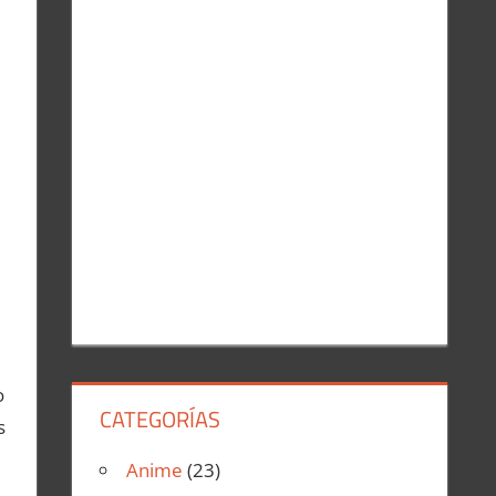
r
:
o
CATEGORÍAS
s
Anime
(23)