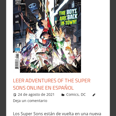
LEER ADVENTURES OF THE SUPER
SONS ONLINE EN ESPAÑOL
24 de agosto de 2021
Carlitox Banana
Comics
,
DC
Deja un comentario
Los Super Sons están de vuelta en una nueva