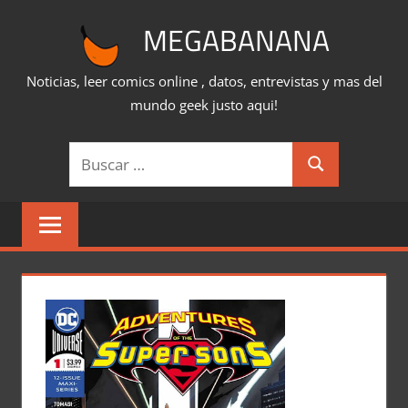
Saltar
MEGABANANA
al
contenido
Noticias, leer comics online , datos, entrevistas y mas del
mundo geek justo aqui!
Buscar:
Buscar