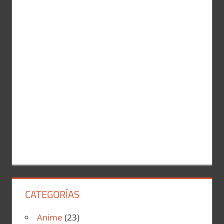
a
r
r
:
CATEGORÍAS
Anime
(23)