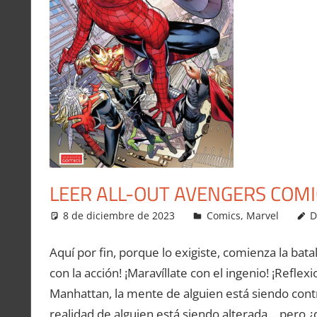
LEER ALL-OUT AVENGERS COMI
8 de diciembre de 2023
Carlitox Banana
Comics
,
Marvel
D
Aquí por fin, porque lo exigiste, comienza la bata
con la acción! ¡Maravíllate con el ingenio! ¡Reflex
Manhattan, la mente de alguien está siendo contro
realidad de alguien está siendo alterada… pero ¿