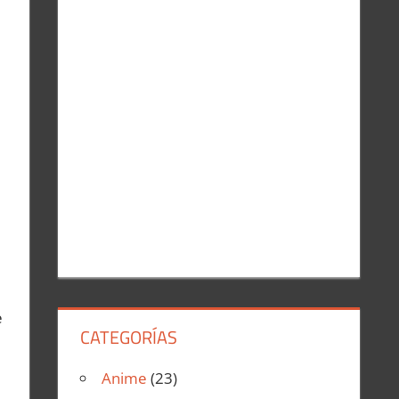
r
:
e
CATEGORÍAS
Anime
(23)