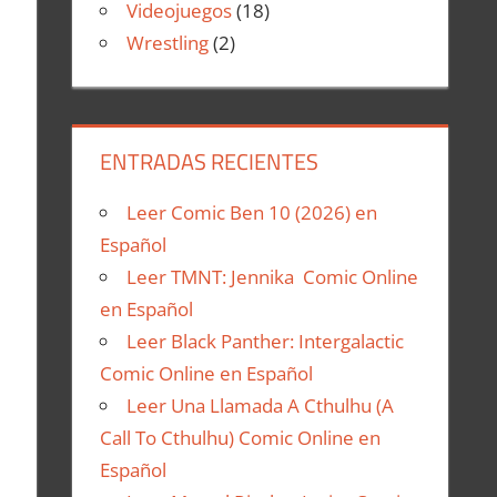
Videojuegos
(18)
Wrestling
(2)
ENTRADAS RECIENTES
Leer Comic Ben 10 (2026) en
Español
Leer TMNT: Jennika Comic Online
en Español
Leer Black Panther: Intergalactic
Comic Online en Español
Leer Una Llamada A Cthulhu (A
Call To Cthulhu) Comic Online en
Español