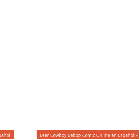
Siguiente
pañol
Leer Cowboy Bebop Comic Online en Español