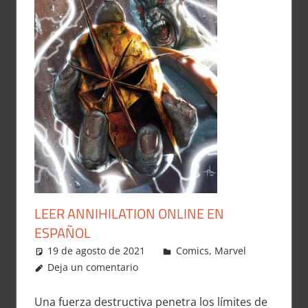
LEER ANNIHILATION ONLINE EN
ESPAÑOL
19 de agosto de 2021
Carlitox Banana
Comics
,
Marvel
Deja un comentario
Una fuerza destructiva penetra los límites de