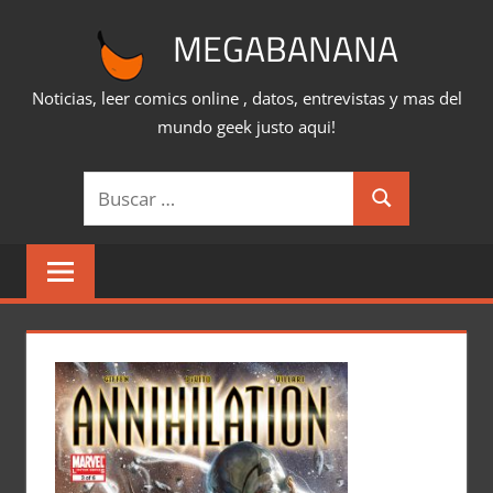
Saltar
MEGABANANA
al
contenido
Noticias, leer comics online , datos, entrevistas y mas del
mundo geek justo aqui!
Buscar:
Buscar