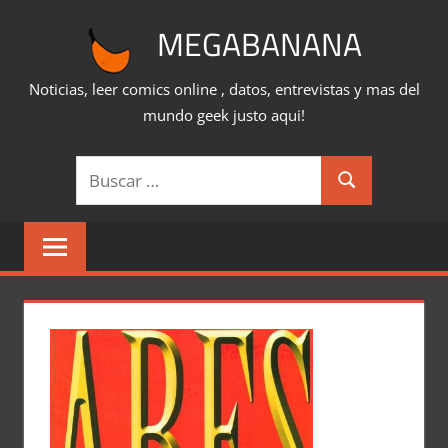
Saltar
MEGABANANA
al
contenido
Noticias, leer comics online , datos, entrevistas y mas del
mundo geek justo aqui!
Buscar:
Buscar