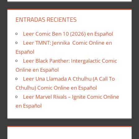
ENTRADAS RECIENTES
Leer Comic Ben 10 (2026) en Español
Leer TMNT: Jennika Comic Online en
Español
Leer Black Panther: Intergalactic Comic
Online en Español
Leer Una Llamada A Cthulhu (A Call To
Cthulhu) Comic Online en Español
Leer Marvel Rivals – Ignite Comic Online
en Español