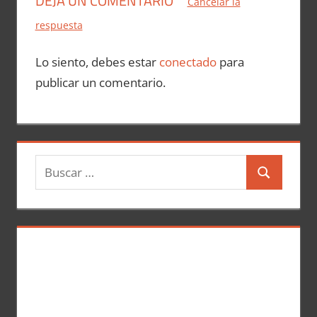
DEJA UN COMENTARIO
Cancelar la
respuesta
Lo siento, debes estar
conectado
para
publicar un comentario.
B
B
u
u
s
s
c
c
a
a
r
r
: