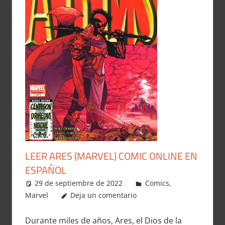
LEER ARES (MARVEL) COMIC ONLINE EN
ESPAÑOL
29 de septiembre de 2022
Carlitox Banana
Comics
,
Marvel
Deja un comentario
Durante miles de años, Ares, el Dios de la