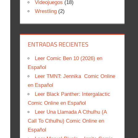
Videojuegos
(18)
Wrestling
(2)
ENTRADAS RECIENTES
Leer Comic Ben 10 (2026) en
Español
Leer TMNT: Jennika Comic Online
en Español
Leer Black Panther: Intergalactic
Comic Online en Español
Leer Una Llamada A Cthulhu (A
Call To Cthulhu) Comic Online en
Español