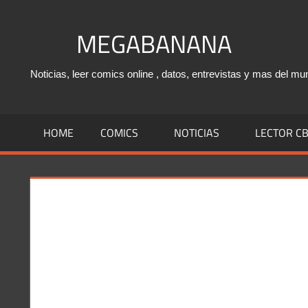
Saltar
al
MEGABANANA
contenido
Noticias, leer comics online , datos, entrevistas y mas del mu
HOME
COMICS
NOTICIAS
LECTOR CB