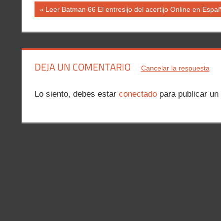
Navegación
Entrada
Leer Batman 66 El entresijo del acertijo Online en Españ
anterior:
de
entradas
DEJA UN COMENTARIO
Cancelar la respuesta
Lo siento, debes estar
conectado
para publicar un