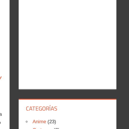
r
:
Y
CATEGORÍAS
a
Anime
(23)
o