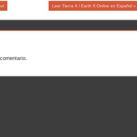
Siguiente
ol
Leer Tierra X / Earth X Online en Español
entrada:
 comentario.