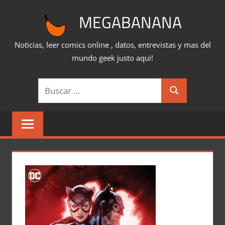
Saltar
MEGABANANA
al
contenido
Noticias, leer comics online , datos, entrevistas y mas del
mundo geek justo aqui!
Buscar:
Buscar