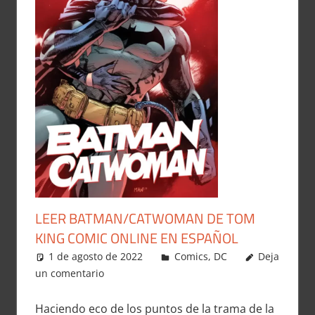
LEER BATMAN/CATWOMAN DE TOM
KING COMIC ONLINE EN ESPAÑOL
1 de agosto de 2022
Carlitox Banana
Comics
,
DC
Deja
un comentario
Haciendo eco de los puntos de la trama de la