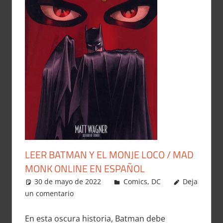
LEER BATMAN Y EL MONJE LOCO / MAD
MONK ONLINE EN ESPAÑOL
30 de mayo de 2022
Carlitox Banana
Comics
,
DC
Deja
un comentario
En esta oscura historia, Batman debe