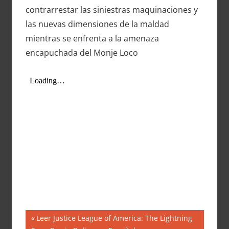
contrarrestar las siniestras maquinaciones y
las nuevas dimensiones de la maldad
mientras se enfrenta a la amenaza
encapuchada del Monje Loco
Navegación
Entrada
Leer Justice League of America: The Lightning