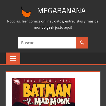
Saltar
MEGABANANA
al
contenido
Noticias, leer comics online , datos, entrevistas y mas del
mundo geek justo aqui!
Buscar:
Buscar