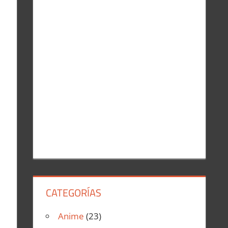
r
:
CATEGORÍAS
Anime
(23)