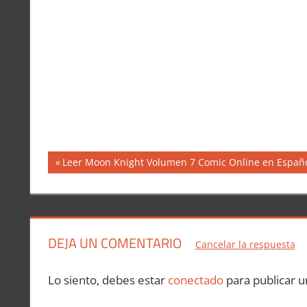
Navegación
Entrada
Leer Moon Knight Volumen 7 Comic Online en Españ
anterior:
de
entradas
DEJA UN COMENTARIO
Cancelar la respuesta
Lo siento, debes estar
conectado
para publicar u