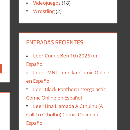
Videojuegos
(18)
Wrestling
(2)
ENTRADAS RECIENTES
Leer Comic Ben 10 (2026) en
Español
Leer TMNT: Jennika Comic Online
en Español
Leer Black Panther: Intergalactic
Comic Online en Español
Leer Una Llamada A Cthulhu (A
Call To Cthulhu) Comic Online en
Español