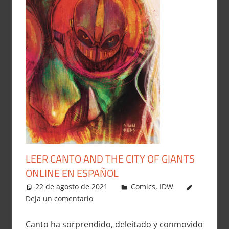
LEER CANTO AND THE CITY OF GIANTS
ONLINE EN ESPAÑOL
22 de agosto de 2021
Carlitox Banana
Comics
,
IDW
Deja un comentario
Canto ha sorprendido, deleitado y conmovido