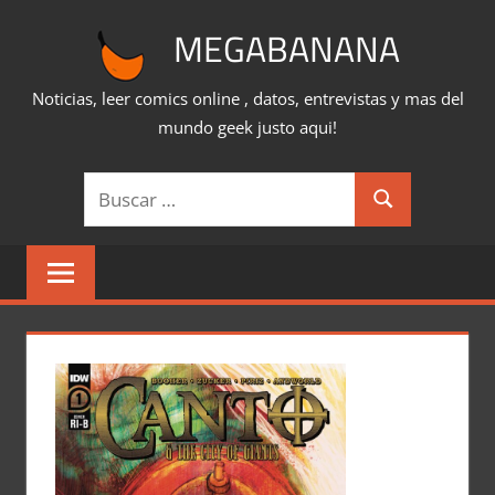
Saltar
MEGABANANA
al
contenido
Noticias, leer comics online , datos, entrevistas y mas del
mundo geek justo aqui!
Buscar:
Buscar