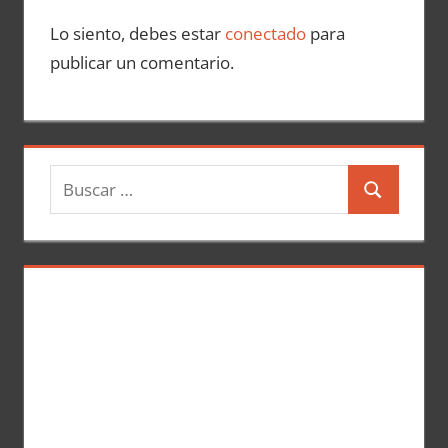
Lo siento, debes estar
conectado
para
publicar un comentario.
B
B
u
u
s
s
c
c
a
a
r
r
: