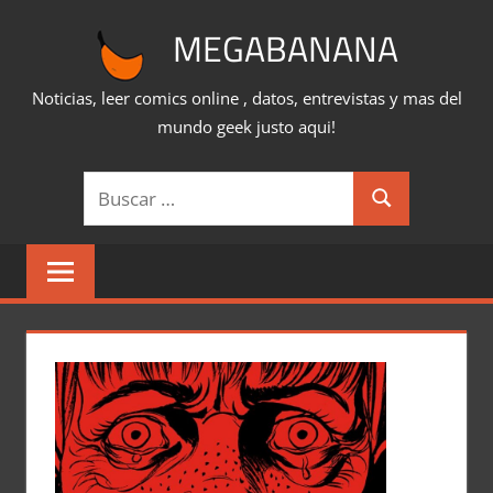
Saltar
MEGABANANA
al
contenido
Noticias, leer comics online , datos, entrevistas y mas del
mundo geek justo aqui!
Buscar:
Buscar