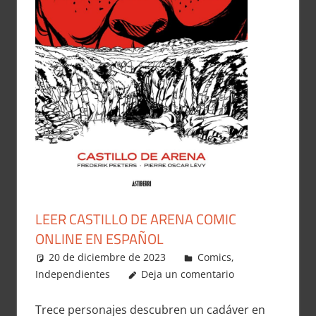
LEER CASTILLO DE ARENA COMIC
ONLINE EN ESPAÑOL
20 de diciembre de 2023
Carlitox Banana
Comics
,
Independientes
Deja un comentario
Trece personajes descubren un cadáver en