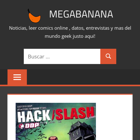
Saltar
MEGABANANA
al
contenido
Noticias, leer comics online , datos, entrevistas y mas del
mundo geek justo aqui!
Buscar:
Buscar