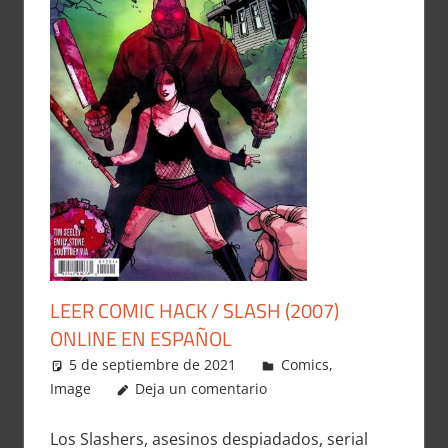
LEER COMIC HACK / SLASH (2007)
ONLINE EN ESPAÑOL
5 de septiembre de 2021
Carlitox Banana
Comics
,
Image
Deja un comentario
Los Slashers, asesinos despiadados, serial