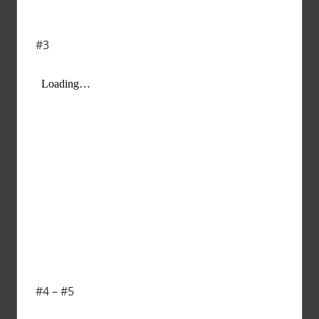
#3
#4 – #5