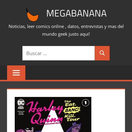
Saltar
MEGABANANA
al
contenido
Noticias, leer comics online , datos, entrevistas y mas del
mundo geek justo aqui!
Buscar:
Buscar