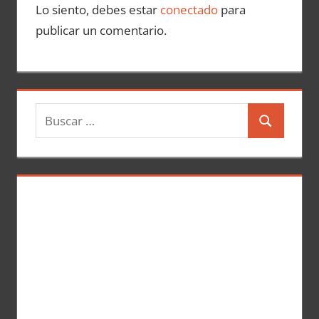
Lo siento, debes estar
conectado
para
publicar un comentario.
B
B
u
u
s
s
c
c
a
a
r
r
: