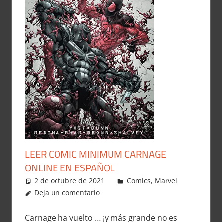
LEER COMIC MINIMUM CARNAGE
ONLINE EN ESPAÑOL
2 de octubre de 2021
Carlitox Banana
Comics
,
Marvel
Deja un comentario
Carnage ha vuelto … ¡y más grande no es