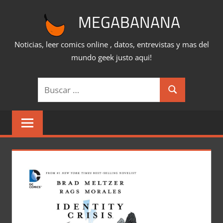
Saltar
MEGABANANA
al
contenido
Noticias, leer comics online , datos, entrevistas y mas del
mundo geek justo aqui!
Buscar:
Buscar