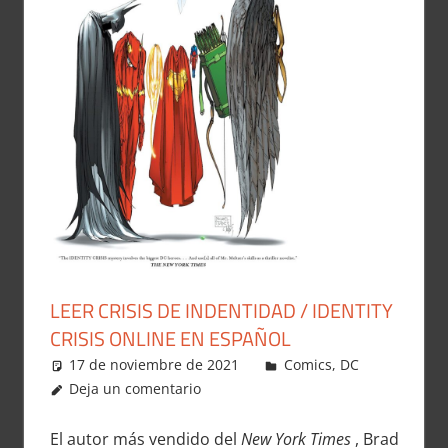
LEER CRISIS DE INDENTIDAD / IDENTITY
CRISIS ONLINE EN ESPAÑOL
17 de noviembre de 2021
Carlitox Banana
Comics
,
DC
Deja un comentario
El autor más vendido del
New York Times
, Brad