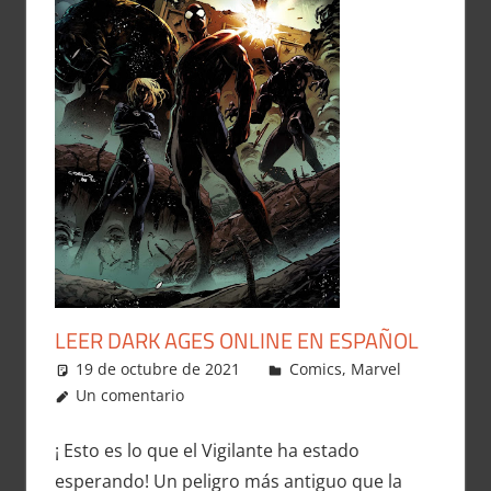
LEER DARK AGES ONLINE EN ESPAÑOL
19 de octubre de 2021
Carlitox Banana
Comics
,
Marvel
Un comentario
¡ Esto es lo que el Vigilante ha estado
esperando! Un peligro más antiguo que la