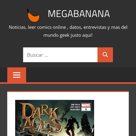
Saltar
MEGABANANA
al
contenido
Noticias, leer comics online , datos, entrevistas y mas del
mundo geek justo aqui!
Buscar:
Buscar