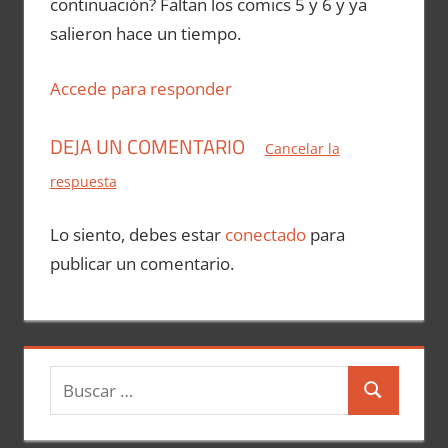
continuación? Faltan los comics 5 y 6 y ya
salieron hace un tiempo.
Accede para responder
DEJA UN COMENTARIO
Cancelar la
respuesta
Lo siento, debes estar
conectado
para
publicar un comentario.
B
B
u
u
s