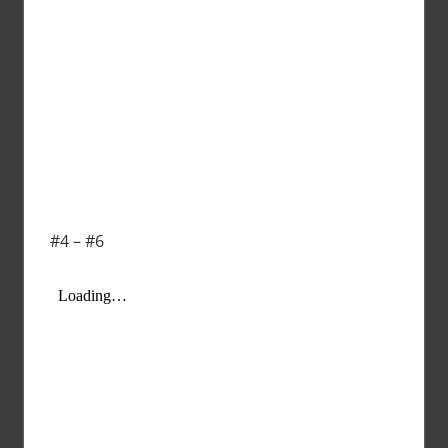
#4 – #6