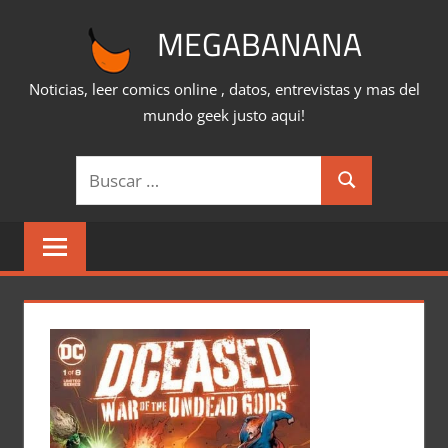
Saltar
MEGABANANA
al
contenido
Noticias, leer comics online , datos, entrevistas y mas del
mundo geek justo aqui!
Buscar:
Buscar