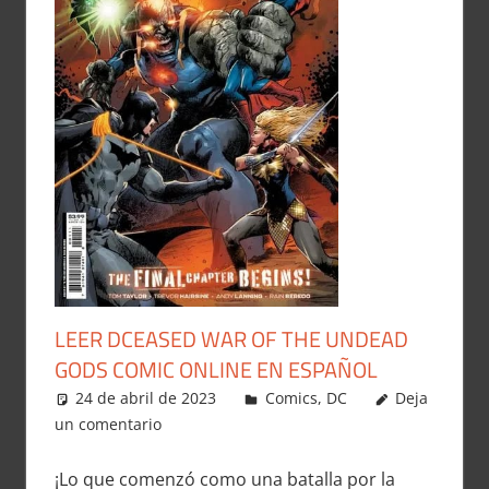
LEER DCEASED WAR OF THE UNDEAD
GODS COMIC ONLINE EN ESPAÑOL
24 de abril de 2023
Carlitox Banana
Comics
,
DC
Deja
un comentario
¡Lo que comenzó como una batalla por la