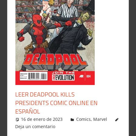
LEER DEADPOOL KILLS
PRESIDENTS COMIC ONLINE EN
ESPAÑOL
16 de enero de 2023
Carlitox Banana
Comics
,
Marvel
Deja un comentario