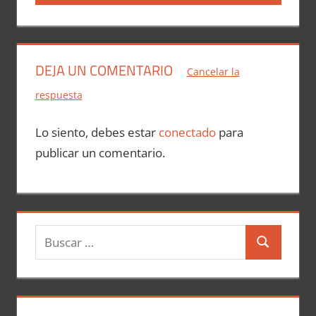
DEJA UN COMENTARIO
Cancelar la
respuesta
Lo siento, debes estar
conectado
para
publicar un comentario.
B
B
u
u
s
s
c
c