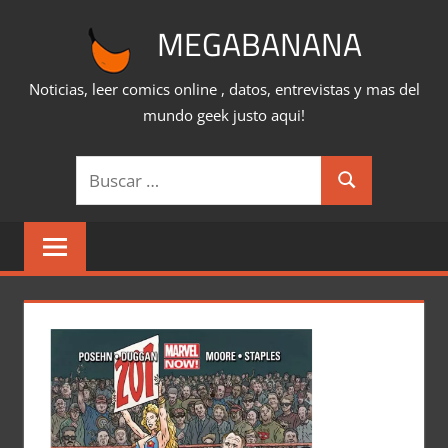
Saltar
MEGABANANA
al
contenido
Noticias, leer comics online , datos, entrevistas y mas del
mundo geek justo aqui!
Buscar:
Buscar