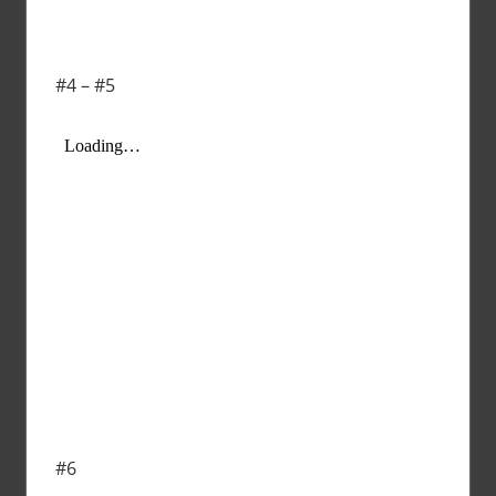
#4 – #5
#6