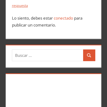
respuesta
Lo siento, debes estar
conectado
para
publicar un comentario.
B
B
u
u
s
s
c
c
a
a
r
r
: