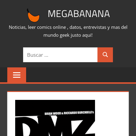
Saltar
MEGABANANA
al
contenido
Noticias, leer comics online , datos, entrevistas y mas del
mundo geek justo aqui!
Buscar:
Buscar