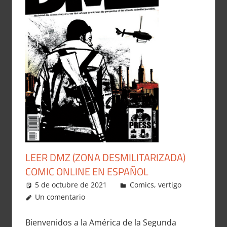
LEER DMZ (ZONA DESMILITARIZADA)
COMIC ONLINE EN ESPAÑOL
5 de octubre de 2021
Carlitox Banana
Comics
,
vertigo
Un comentario
Bienvenidos a la América de la Segunda