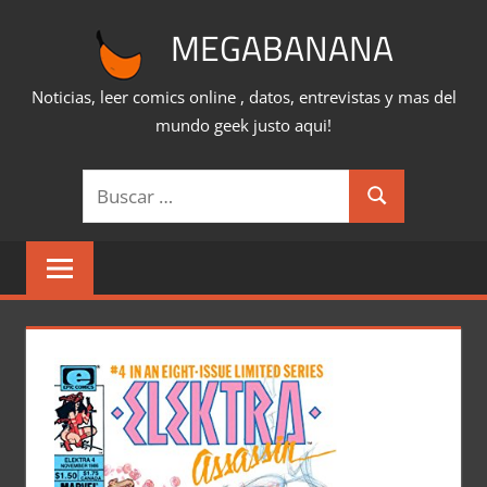
Saltar
MEGABANANA
al
contenido
Noticias, leer comics online , datos, entrevistas y mas del
mundo geek justo aqui!
Buscar:
Buscar