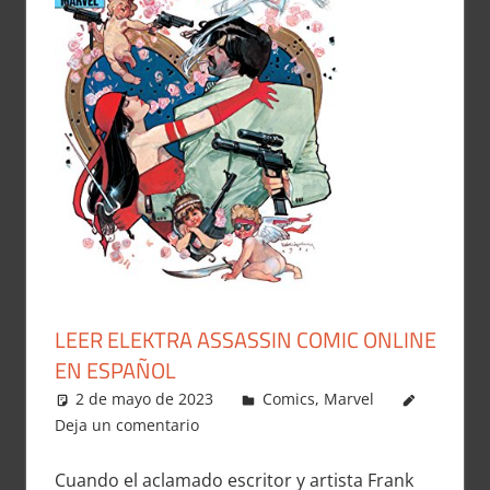
LEER ELEKTRA ASSASSIN COMIC ONLINE
EN ESPAÑOL
2 de mayo de 2023
Carlitox Banana
Comics
,
Marvel
Deja un comentario
Cuando el aclamado escritor y artista Frank