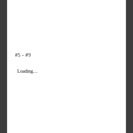
#5 – #9