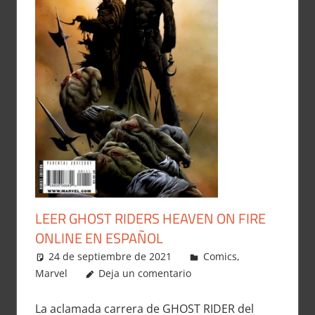
LEER GHOST RIDERS HEAVEN ON FIRE
ONLINE EN ESPAÑOL
24 de septiembre de 2021
Carlitox Banana
Comics
,
Marvel
Deja un comentario
La aclamada carrera de GHOST RIDER del