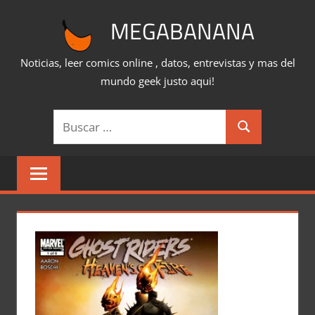
Saltar
MEGABANANA
al
contenido
Noticias, leer comics online , datos, entrevistas y mas del
mundo geek justo aqui!
Buscar:
Buscar