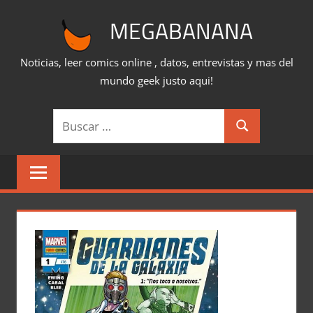
Saltar
MEGABANANA
al
contenido
Noticias, leer comics online , datos, entrevistas y mas del
mundo geek justo aqui!
Buscar:
Buscar