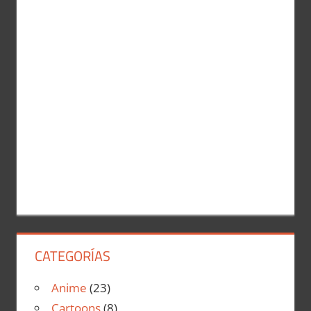
r
:
CATEGORÍAS
Anime
(23)
Cartoons
(8)