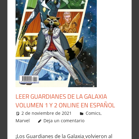
LEER GUARDIANES DE LA GALAXIA
VOLUMEN 1 Y 2 ONLINE EN ESPAÑOL
2 de noviembre de 2021
Carlitox Banana
Comics
,
Marvel
Deja un comentario
¡Los Guardianes de la Galaxia
volvieron al