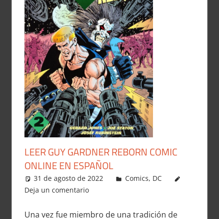
LEER GUY GARDNER REBORN COMIC
ONLINE EN ESPAÑOL
31 de agosto de 2022
Carlitox Banana
Comics
,
DC
Deja un comentario
Una vez fue miembro de una tradición de