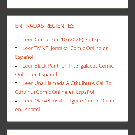
ENTRADAS RECIENTES
Leer Comic Ben 10 (2026) en Español
Leer TMNT: Jennika Comic Online en
Español
Leer Black Panther: Intergalactic Comic
Online en Español
Leer Una Llamada A Cthulhu (A Call To
Cthulhu) Comic Online en Español
Leer Marvel Rivals – Ignite Comic Online
en Español