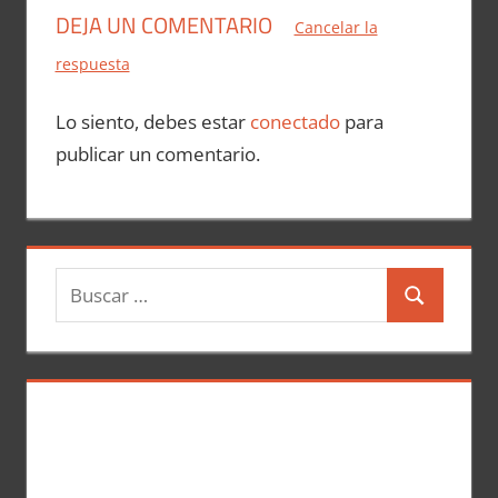
DEJA UN COMENTARIO
Cancelar la
respuesta
Lo siento, debes estar
conectado
para
publicar un comentario.
B
B
u
u
s
s
c
c
a
a
r
r
: