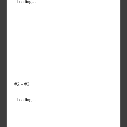
#2 – #3