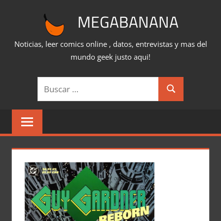
Saltar
MEGABANANA
al
contenido
Noticias, leer comics online , datos, entrevistas y mas del
mundo geek justo aqui!
Buscar:
Buscar