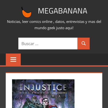
Saltar
MEGABANANA
al
contenido
Noticias, leer comics online , datos, entrevistas y mas del
mundo geek justo aqui!
Buscar:
Buscar