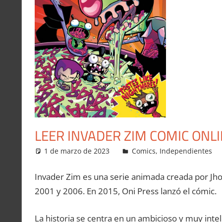
LEER INVADER ZIM COMIC ONL
1 de marzo de 2023
Carlitox Banana
Comics
,
Independientes
Invader Zim es una serie animada creada por Jho
2001 y 2006. En 2015, Oni Press lanzó el cómic.
La historia se centra en un ambicioso y muy intel