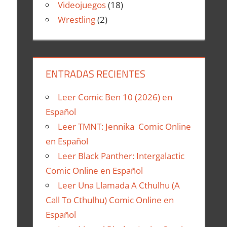
Videojuegos
(18)
Wrestling
(2)
ENTRADAS RECIENTES
Leer Comic Ben 10 (2026) en
Español
Leer TMNT: Jennika Comic Online
en Español
Leer Black Panther: Intergalactic
Comic Online en Español
Leer Una Llamada A Cthulhu (A
Call To Cthulhu) Comic Online en
Español