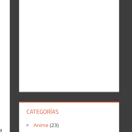
r
:
CATEGORÍAS
Anime
(23)
a