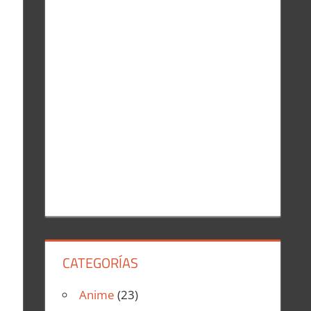
r
:
CATEGORÍAS
Anime
(23)