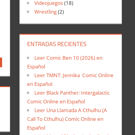
Videojuegos
(18)
Wrestling
(2)
ENTRADAS RECIENTES
Leer Comic Ben 10 (2026) en
Español
Leer TMNT: Jennika Comic Online
en Español
Leer Black Panther: Intergalactic
Comic Online en Español
Leer Una Llamada A Cthulhu (A
Call To Cthulhu) Comic Online en
Español