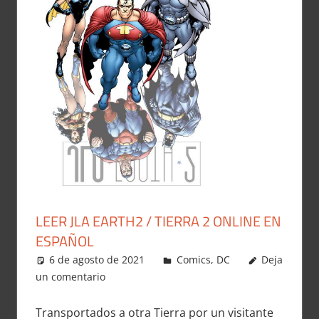
LEER JLA EARTH2 / TIERRA 2 ONLINE EN
ESPAÑOL
6 de agosto de 2021
Carlitox Banana
Comics
,
DC
Deja
un comentario
Transportados a otra Tierra por un visitante