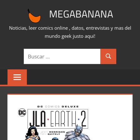
Saltar
MEGABANANA
al
contenido
Noticias, leer comics online , datos, entrevistas y mas del
mundo geek justo aqui!
Buscar:
Buscar