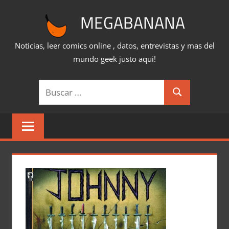
Saltar
MEGABANANA
al
contenido
Noticias, leer comics online , datos, entrevistas y mas del
mundo geek justo aqui!
Buscar:
Buscar