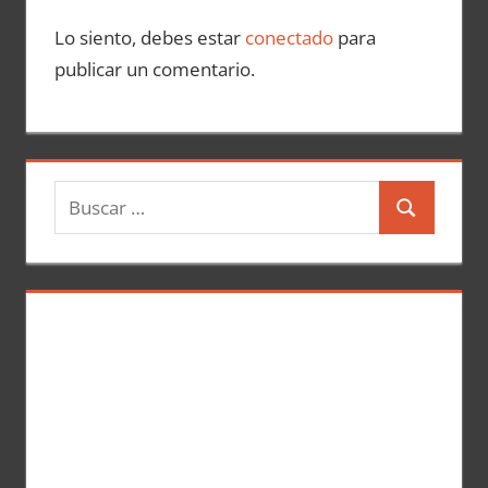
Lo siento, debes estar
conectado
para
publicar un comentario.
B
B
u
u
s
s
c
c
a
a
r
r
: