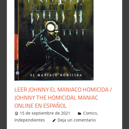
LEER JOHNNY EL MANIACO HOMICIDA /
JOHNNY THE HOMICIDAL MANIAC
ONLINE EN ESPAÑOL
15 de septiembre de 2021
Carlitox Banana
Comics
,
Independientes
Deja un comentario