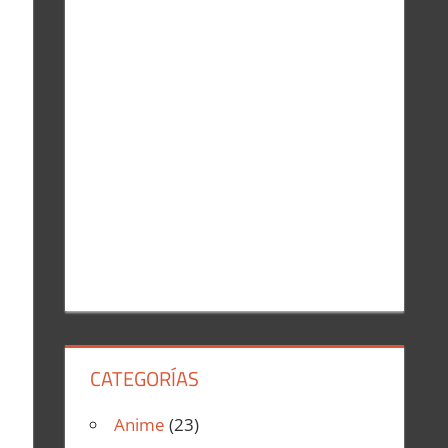
r
:
CATEGORÍAS
Anime
(23)