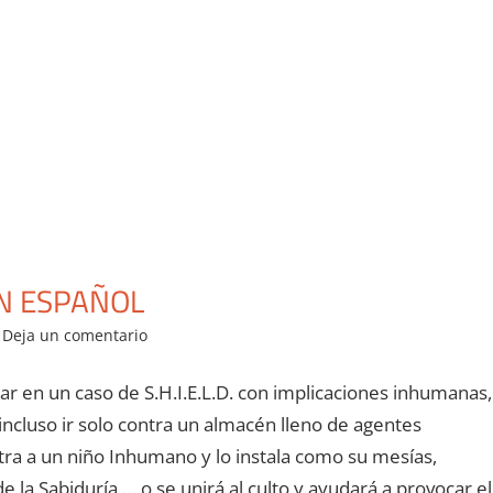
N ESPAÑOL
Deja un comentario
r en un caso de S.H.I.E.L.D. con implicaciones inhumanas,
incluso ir solo contra un almacén lleno de agentes
ra a un niño Inhumano y lo instala como su mesías,
e la Sabiduría … o se unirá al culto y ayudará a provocar el