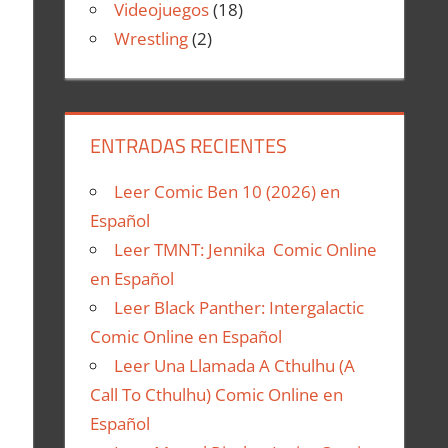
Videojuegos
(18)
Wrestling
(2)
ENTRADAS RECIENTES
Leer Comic Ben 10 (2026) en
Español
Leer TMNT: Jennika Comic Online
en Español
Leer Black Panther: Intergalactic
Comic Online en Español
Leer Una Llamada A Cthulhu (A
Call To Cthulhu) Comic Online en
Español