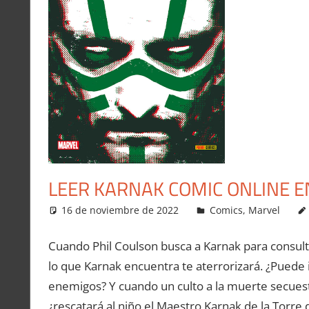
LEER KARNAK COMIC ONLINE E
16 de noviembre de 2022
Carlitox Banana
Comics
,
Marvel
Cuando Phil Coulson busca a Karnak para consulta
lo que Karnak encuentra te aterrorizará. ¿Puede 
enemigos? Y cuando un culto a la muerte secuest
¿rescatará al niño el Maestro Karnak de la Torre d