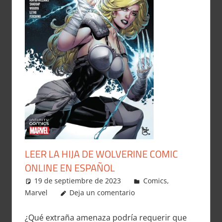
LEER LA HIJA DE WOLVERINE COMIC
ONLINE EN ESPAÑOL
19 de septiembre de 2023
Carlitox Banana
Comics
,
Marvel
Deja un comentario
¿Qué extraña amenaza podría requerir que