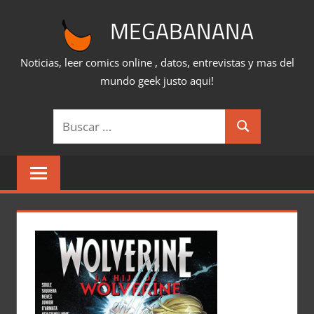
Saltar
MEGABANANA
al
contenido
Noticias, leer comics online , datos, entrevistas y mas del
mundo geek justo aqui!
Buscar:
Buscar