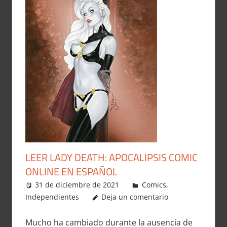
LEER LADY DEATH: APOCALIPSIS COMIC
ONLINE EN ESPAÑOL
31 de diciembre de 2021
Carlitox Banana
Comics
,
Independientes
Deja un comentario
Mucho ha cambiado durante la ausencia de