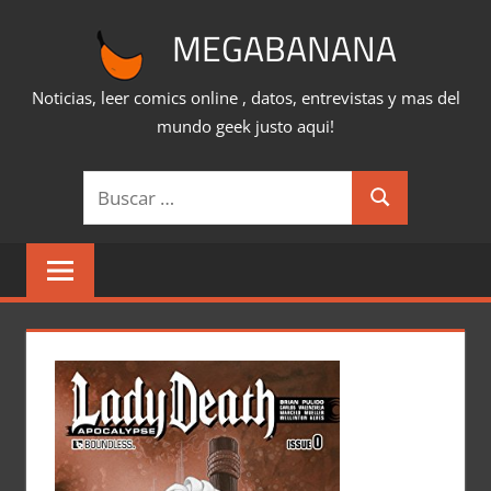
Saltar
MEGABANANA
al
contenido
Noticias, leer comics online , datos, entrevistas y mas del
mundo geek justo aqui!
Buscar:
Buscar