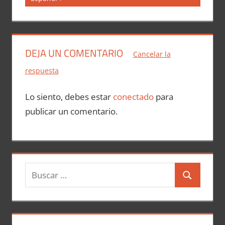
DEJA UN COMENTARIO
Cancelar la
respuesta
Lo siento, debes estar
conectado
para
publicar un comentario.
B
B
u
u
s
s
c