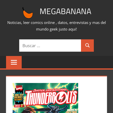
Saltar
MEGABANANA
al
contenido
Noticias, leer comics online , datos, entrevistas y mas del
mundo geek justo aqui!
Buscar:
Buscar