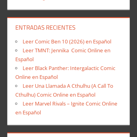
ENTRADAS RECIENTES
Leer Comic Ben 10 (2026) en Español
Leer TMNT: Jennika Comic Online en
Español
Leer Black Panther: Intergalactic Comic
Online en Español
Leer Una Llamada A Cthulhu (A Call To
Cthulhu) Comic Online en Español
Leer Marvel Rivals – Ignite Comic Online
en Español