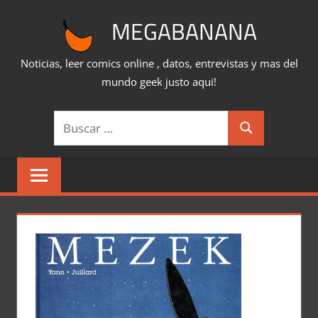
Saltar
MEGABANANA
al
contenido
Noticias, leer comics online , datos, entrevistas y mas del
mundo geek justo aqui!
Buscar:
Buscar