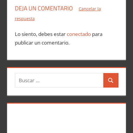
DEJA UN COMENTARIO
Cancelar la
respuesta
Lo siento, debes estar
conectado
para
publicar un comentario.
B
B
u
u
s
s
c
c
a
a
r
r
: