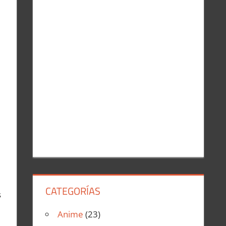
r
:
CATEGORÍAS
s
Anime
(23)