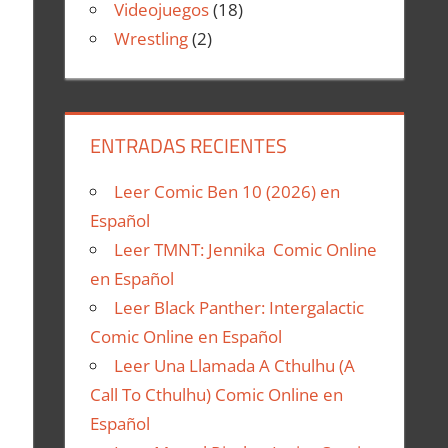
Videojuegos
(18)
Wrestling
(2)
ENTRADAS RECIENTES
Leer Comic Ben 10 (2026) en
Español
Leer TMNT: Jennika Comic Online
en Español
Leer Black Panther: Intergalactic
Comic Online en Español
Leer Una Llamada A Cthulhu (A
Call To Cthulhu) Comic Online en
Español