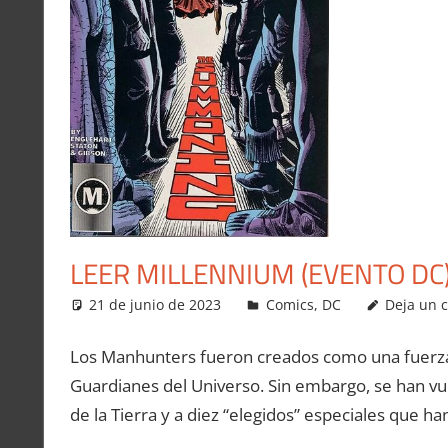
LEER MILLENNIUM (EVENTO DC
21 de junio de 2023
Carlitox Banana
Comics
,
DC
Deja un 
Los Manhunters fueron creados como una fuerza d
Guardianes del Universo. Sin embargo, se han vu
de la Tierra y a diez “elegidos” especiales que h