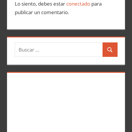
Lo siento, debes estar
conectado
para
publicar un comentario.
B
B
u
u
s
s
c
c
a
a
r
r
: