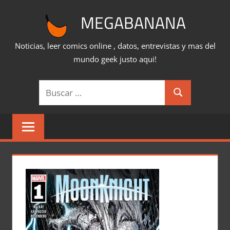
Saltar
MEGABANANA
al
contenido
Noticias, leer comics online , datos, entrevistas y mas del
mundo geek justo aqui!
Buscar:
Buscar