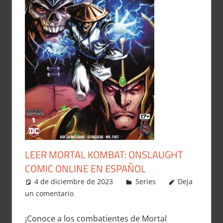
LEER MORTAL KOMBAT: ONSLAUGHT
COMIC ONLINE EN ESPAÑOL
4 de diciembre de 2023
Carlitox Banana
Series
Deja
un comentario
¡Conoce a los combatientes de Mortal