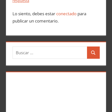
respuesta
Lo siento, debes estar
conectado
para
publicar un comentario.
B
B
u
u
s
s
c
c
a
a
r
r
: