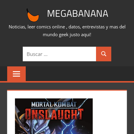
Saltar
MEGABANANA
al
contenido
Noticias, leer comics online , datos, entrevistas y mas del
mundo geek justo aqui!
Buscar:
Buscar