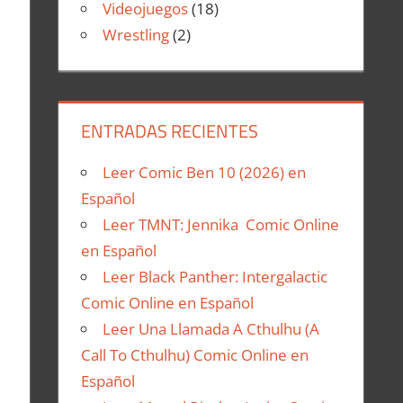
Videojuegos
(18)
Wrestling
(2)
ENTRADAS RECIENTES
Leer Comic Ben 10 (2026) en
Español
Leer TMNT: Jennika Comic Online
en Español
Leer Black Panther: Intergalactic
Comic Online en Español
Leer Una Llamada A Cthulhu (A
Call To Cthulhu) Comic Online en
Español