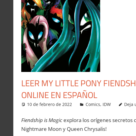
LEER MY LITTLE PONY FIENDSHI
ONLINE EN ESPAÑOL
10 de febrero de 2022
Carlitox Banana
Comics
,
IDW
Deja 
Fiendship is Magic
explora los orígenes secretos d
Nightmare Moon y Queen Chrysalis!