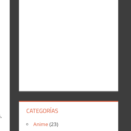
r
:
CATEGORÍAS
,
Anime
(23)