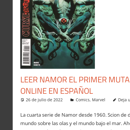
LEER NAMOR EL PRIMER MUTA
ONLINE EN ESPAÑOL
26 de julio de 2022
Carlitox Banana
Comics
,
Marvel
Deja 
La cuarta serie de Namor desde 1960. Scion de d
mundo sobre las olas y el mundo bajo el mar. A