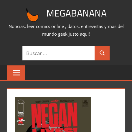
Saltar
MEGABANANA
al
contenido
Noticias, leer comics online , datos, entrevistas y mas del
mundo geek justo aqui!
Buscar:
Buscar