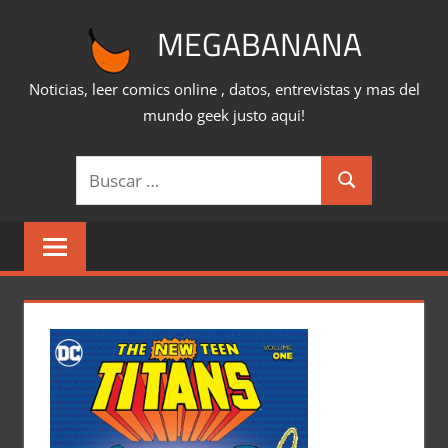
Saltar
MEGABANANA
al
contenido
Noticias, leer comics online , datos, entrevistas y mas del
mundo geek justo aqui!
Buscar:
Buscar