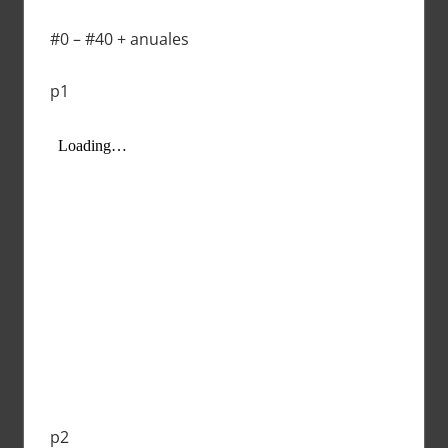
#0 – #40 + anuales
p1
p2