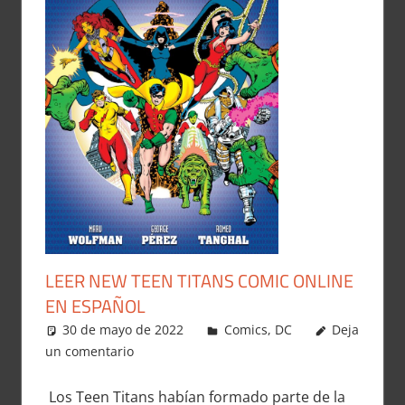
LEER NEW TEEN TITANS COMIC ONLINE
EN ESPAÑOL
30 de mayo de 2022
Carlitox Banana
Comics
,
DC
Deja
un comentario
Los Teen Titans habían formado parte de la