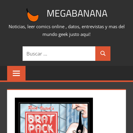
Saltar
MEGABANANA
al
contenido
Noticias, leer comics online , datos, entrevistas y mas del
mundo geek justo aqui!
Buscar:
Buscar