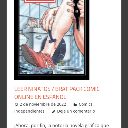
LEER NIÑATOS / BRAT PACK COMIC
ONLINE EN ESPAÑOL
2 de noviembre de 2022
Carlitox Banana
Comics
,
Independientes
Deja un comentario
¡Ahora, por fin, la notoria novela gráfica que