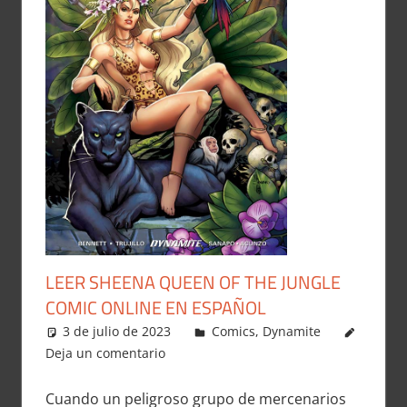
LEER SHEENA QUEEN OF THE JUNGLE
COMIC ONLINE EN ESPAÑOL
3 de julio de 2023
Carlitox Banana
Comics
,
Dynamite
Deja un comentario
Cuando un peligroso grupo de mercenarios