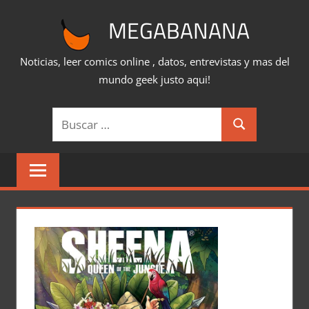
Saltar
MEGABANANA
al
contenido
Noticias, leer comics online , datos, entrevistas y mas del
mundo geek justo aqui!
Buscar:
Buscar