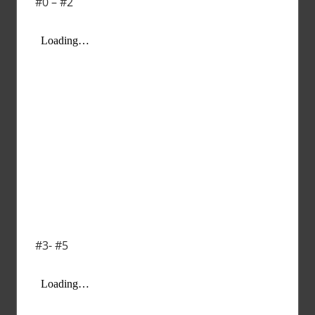
#0 – #2
#3- #5