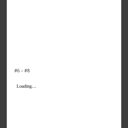
#6 – #8