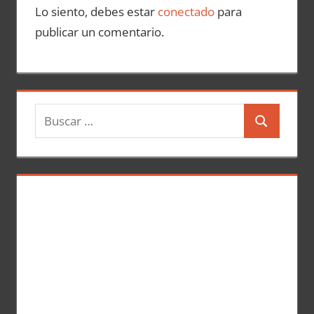
Lo siento, debes estar
conectado
para
publicar un comentario.
B
B
u
u
s
s
c
c
a
a
r
r
: