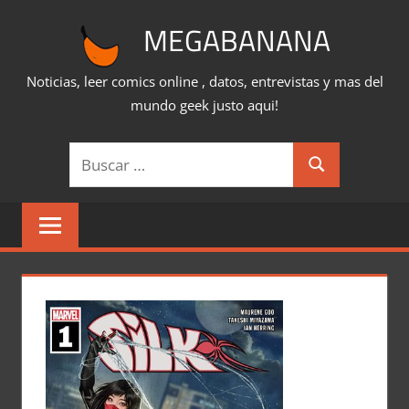
Saltar
MEGABANANA
al
contenido
Noticias, leer comics online , datos, entrevistas y mas del
mundo geek justo aqui!
Buscar:
Buscar