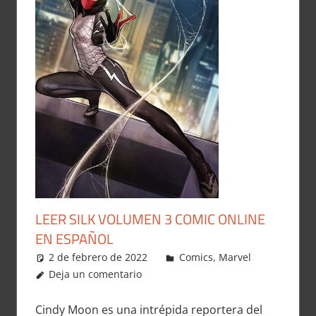
LEER SILK VOLUMEN 3 COMIC ONLINE
EN ESPAÑOL
2 de febrero de 2022
Carlitox Banana
Comics
,
Marvel
Deja un comentario
Cindy Moon es una intrépida reportera del