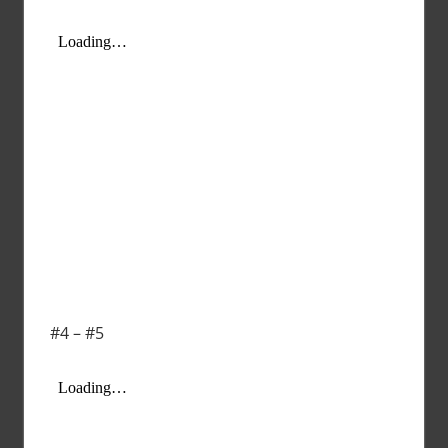
#4 – #5