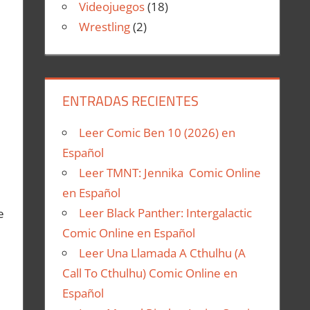
Videojuegos
(18)
Wrestling
(2)
ENTRADAS RECIENTES
Leer Comic Ben 10 (2026) en
Español
Leer TMNT: Jennika Comic Online
en Español
Leer Black Panther: Intergalactic
e
Comic Online en Español
Leer Una Llamada A Cthulhu (A
Call To Cthulhu) Comic Online en
Español