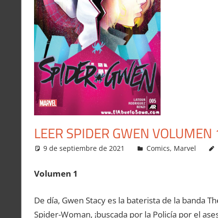
LEER SPIDER GWEN VOLUMEN 1
9 de septiembre de 2021
Carlitox Banana
Comics
,
Marvel
Volumen 1
De día, Gwen Stacy es la baterista de la banda T
Spider-Woman, ¡buscada por la Policía por el ase