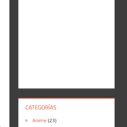
r
:
CATEGORÍAS
Anime
(23)
,