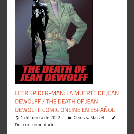
LEER SPIDER-MAN: LA MUERTE DE JEAN
DEWOLFF / THE DEATH OF JEAN
DEWOLFF COMIC ONLINE EN ESPAÑOL
1 de marzo de 2022
Carlitox Banana
Comics
,
Marvel
Deja un comentario