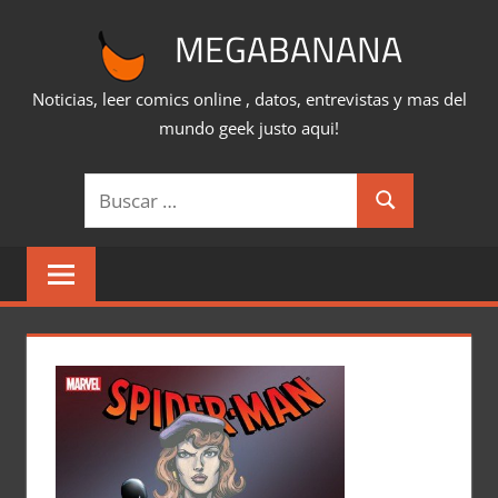
Saltar
MEGABANANA
al
contenido
Noticias, leer comics online , datos, entrevistas y mas del
mundo geek justo aqui!
Buscar:
Buscar