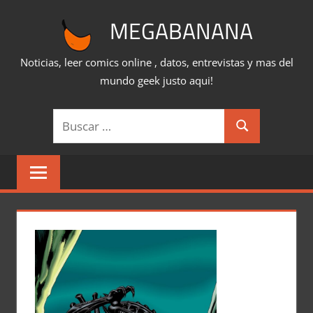
Saltar
MEGABANANA
al
contenido
Noticias, leer comics online , datos, entrevistas y mas del
mundo geek justo aqui!
Buscar:
Buscar