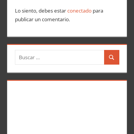
Lo siento, debes estar
conectado
para
publicar un comentario.
B
B
u
u
s
s
c
c
a
a
r
r
: