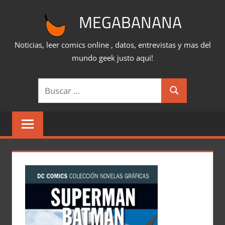
Saltar
MEGABANANA
al
contenido
Noticias, leer comics online , datos, entrevistas y mas del
mundo geek justo aqui!
Buscar:
Buscar