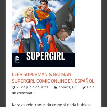
LEER SUPERMAN & BATMAN:
SUPERGIRL COMIC ONLINE EN ESPAÑOL
25 de junio de 2023
Carlitox Banana
Comics
,
DC
Deja
un comentario
Kara es reintroducida como si nada hubiese